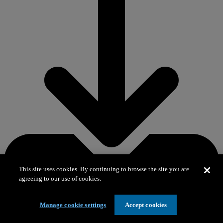
This site uses cookies. By continuing to browse the site you are
agreeing to our use of cookies.
Manage cookie settings
Accept cookies
Download PNG 437,8 KB
– Portátil pequeño (1024x768)