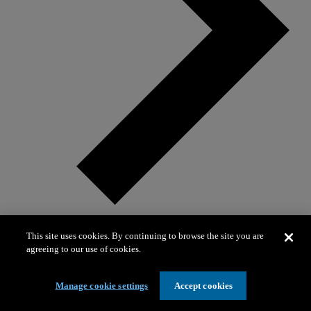
This site uses cookies. By continuing to browse the site you are
agreeing to our use of cookies.
Visitas escolares para grados 9–12
Visitas escolares para grados 9–12
Manage cookie settings
Accept cookies