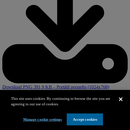
Download PNG 391,9 KB
– Portátil pequeño (1024x768)
Pantalla panorámica Full HD (1920x1080)
This site uses cookies. By continuing to browse the site you are
agreeing to our use of cookies.
Manage cookie settings
Accept cookies