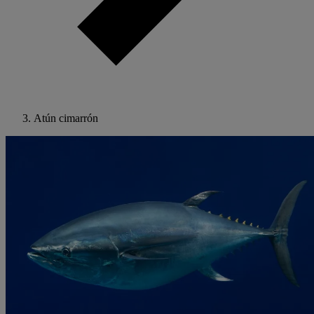
Atún cimarrón