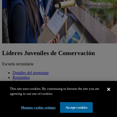
Líderes Juveniles de Conservación
Escuela secundaria
Detalles del programa
Requisitos
Fechas importantes
Cómo aplicar
This site uses cookies. By continuing to browse the site you are
agreeing to our use of cookies.
Las solicitudes están cerradas para 2026.
Detalles del programa
Manage cookie settings
Accept cookies