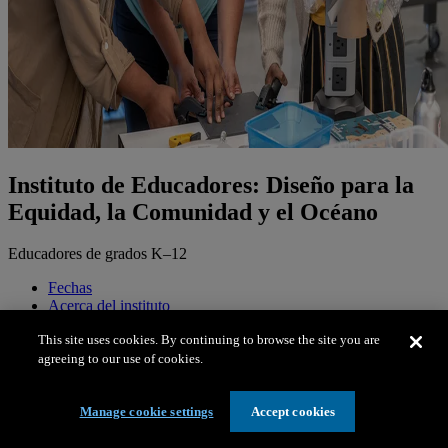
Instituto de Educadores: Diseño para la
Equidad, la Comunidad y el Océano
Educadores de grados K–12
Fechas
Acerca del instituto
Oportunidades
This site uses cookies. By continuing to browse the site you are
Tarifas
agreeing to our use of cookies.
Elegibilidad y requisitos
Cómo aplicar
Las solicitudes están cerradas para 2026.
Manage cookie settings
Accept cookies